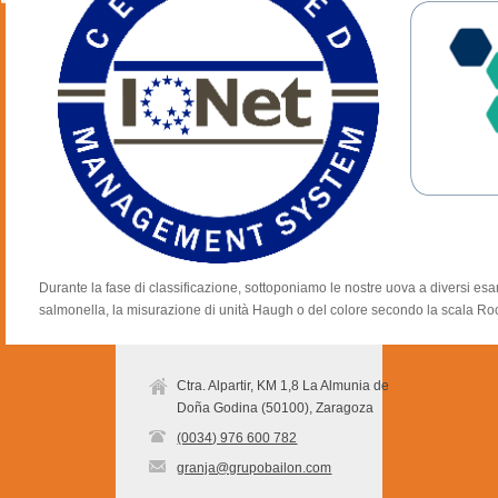
Durante la fase di classificazione, sottoponiamo le nostre uova a diversi es
salmonella, la misurazione di unità Haugh o del colore secondo la scala Ro
Ctra. Alpartir, KM 1,8 La Almunia de
Doña Godina (50100), Zaragoza
(0034) 976 600 782
granja@grupobailon.com