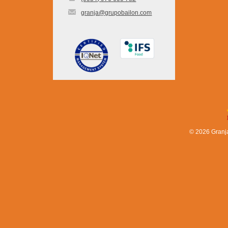
granja@grupobailon.com
© 2026 Granj